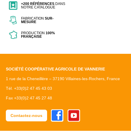
+200 RÉFÉRENCES
DANS
NOTRE CATALOGUE
FABRICATION
SUR-
MESURE
PRODUCTION
100%
FRANÇAISE
SOCIÉTÉ COOPÉRATIVE AGRICOLE DE VANNERIE
1 rue de la Cheneillère – 37190 Villaines-les-Rochers, France
Tél. +33(0)2 47 45 43 03
Fax +33(0)2 47 45 27 48
Facebook
Youtube
Contactez-nous