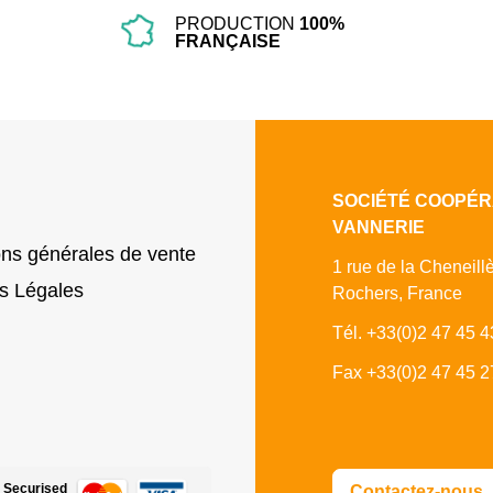
PRODUCTION
100%
FRANÇAISE
SOCIÉTÉ COOPÉR
VANNERIE
ons générales de vente
1 rue de la Cheneill
s Légales
Rochers, France
Tél. +33(0)2 47 45 4
Fax +33(0)2 47 45 2
Securised
Contactez-nous