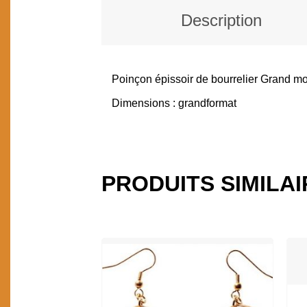
Description
Poinçon épissoir de bourrelier Grand mod
DESCRIPTION
Dimensions : grandformat
PRODUITS SIMILA