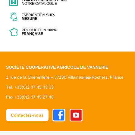
+200 RÉFÉRENCES
DANS
NOTRE CATALOGUE
FABRICATION
SUR-
MESURE
PRODUCTION
100%
FRANÇAISE
SOCIÉTÉ COOPÉRATIVE AGRICOLE DE VANNERIE
1 rue de la Cheneillère – 37190 Villaines-les-Rochers, France
Tél. +33(0)2 47 45 43 03
Fax +33(0)2 47 45 27 48
Facebook
Youtube
Contactez-nous