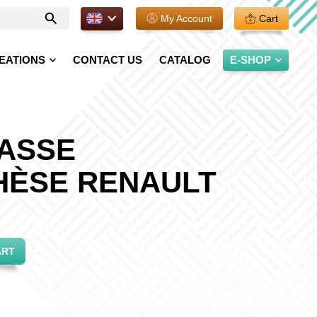
EN.
My Account
Cart
Enter
your
search
EATIONS
CONTACT US
CATALOG
E-SHOP
ASSE
HÈSE RENAULT
ART