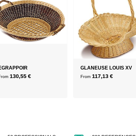
EGRAPPOIR
GLANEUSE LOUIS XV
130,55
€
117,13
€
From
From