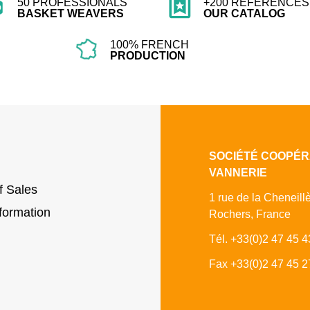
50 PROFESSIONALS
+200 REFERENCES 
BASKET WEAVERS
OUR CATALOG
100% FRENCH
PRODUCTION
SOCIÉTÉ COOPÉR
VANNERIE
f Sales
1 rue de la Cheneill
formation
Rochers, France
Tél. +33(0)2 47 45 4
Fax +33(0)2 47 45 2