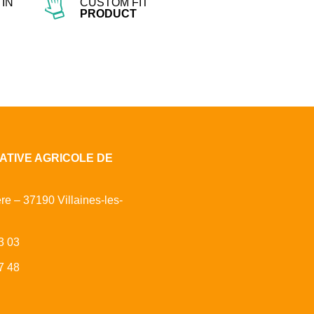
IN
CUSTOM FIT
PRODUCT
ATIVE AGRICOLE DE
ère – 37190 Villaines-les-
3 03
7 48