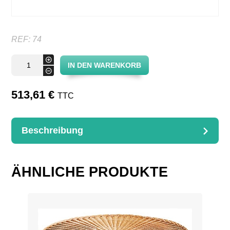
REF:
74
Coussin
+
IN DEN WARENKORB
Club
-
Menge
513,61
€
TTC
Beschreibung
BESCHREIBUNG
1 siège et 1 dossier
ÄHNLICHE PRODUKTE
53 x 53