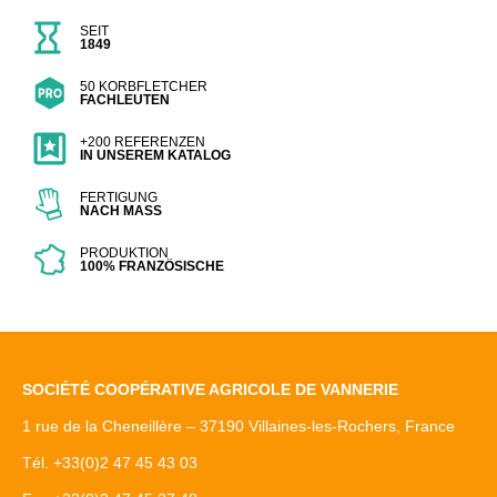
SEIT
1849
50 KORBFLETCHER
FACHLEUTEN
+200 REFERENZEN
IN UNSEREM KATALOG
FERTIGUNG
NACH MASS
PRODUKTION
100% FRANZÖSISCHE
SOCIÉTÉ COOPÉRATIVE AGRICOLE DE VANNERIE
1 rue de la Cheneillère – 37190 Villaines-les-Rochers, France
Tél. +33(0)2 47 45 43 03