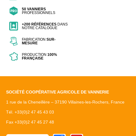
50 VANNIERS
PROFESSIONNELS
+200 RÉFÉRENCES
DANS
NOTRE CATALOGUE
FABRICATION
SUR-
MESURE
PRODUCTION
100%
FRANÇAISE
SOCIÉTÉ COOPÉRATIVE AGRICOLE DE VANNERIE
1 rue de la Cheneillère – 37190 Villaines-les-Rochers, France
Tél. +33(0)2 47 45 43 03
Fax +33(0)2 47 45 27 48
Facebook
Youtube