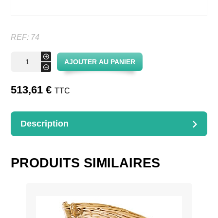
REF:
74
quantité
+
AJOUTER AU PANIER
de
-
Coussin
Club
513,61
€
TTC
Description
DESCRIPTION
1 siège et 1 dossier
PRODUITS SIMILAIRES
Dimensions : 53×53