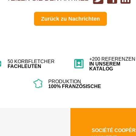
Twitter
Facebook
Link
teilen
teilen
teil
Zurück zu Nachrichten
+200 REFERENZEN
50 KORBFLETCHER
IN UNSEREM
FACHLEUTEN
KATALOG
PRODUKTION
100% FRANZÖSISCHE
SOCIÉTÉ COOPÉR