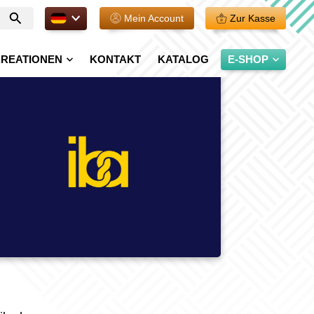
DE.
Mein Account
Zur Kasse
Geben
Sie
Ihre
REATIONEN
KONTAKT
KATALOG
E-SHOP
Suche
ein