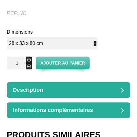
REF:
ND
Dimensions
quantité
+
AJOUTER AU PANIER
de
-
Huche
à pain
Description
DESCRIPTION
Avec dossier
Informations complémentaires
Dimensions disponibles :
INFORMATIONS
28 x 33 x 80 cm
COMPLÉMENTAIRES
32 x 27 x 85 cm
Dimensions
PRODUITS SIMILAIRES