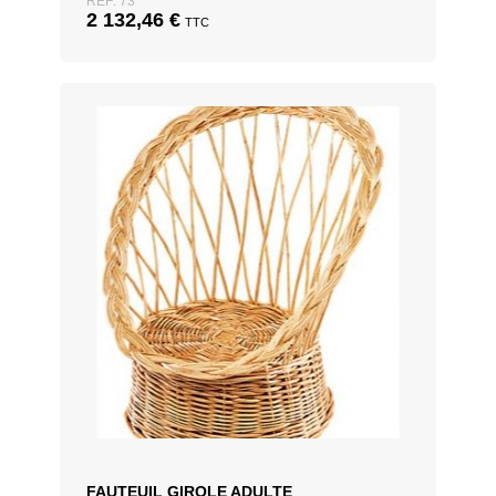
REF: 73
2 132,46
€
TTC
FAUTEUIL GIROLE ADULTE