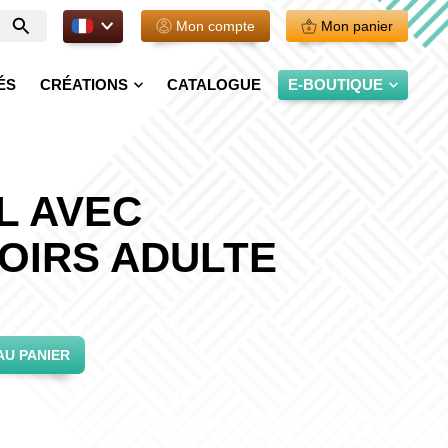
FR.
Mon compte
Mon panier
Entrer
votre
recherche
ÉS
CRÉATIONS
CATALOGUE
E-BOUTIQUE
L AVEC
OIRS ADULTE
AU PANIER