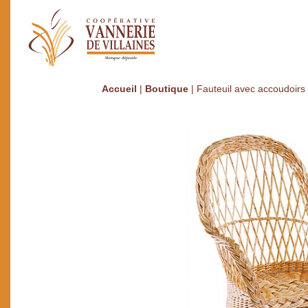
Accueil
|
Boutique
|
Fauteuil avec accoudoirs