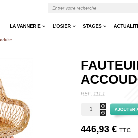
LA VANNERIE
L’OSIER
STAGES
ACTUALIT
 adulte
FAUTEUI
ACCOUD
REF:
111.1
quantité
+
AJOUTER 
de
-
Fauteuil
avec
446,93
€
accoudoirs
TTC
adulte