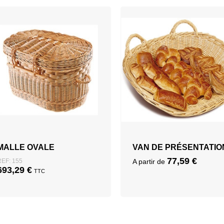
MALLE OVALE
VAN DE PRÉSENTATIO
77,59
€
REF: 155
A partir de
693,29
€
TTC