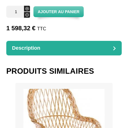
quantité
+
AJOUTER AU PANIER
de
-
Fauteuil
Club
1 598,32
€
TTC
Description
DESCRIPTION
Avec coussins
PRODUITS SIMILAIRES
Dimensions : 65x80x75cm