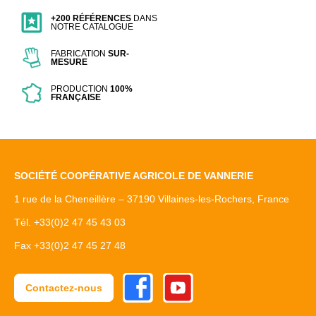
+200 RÉFÉRENCES
DANS
NOTRE CATALOGUE
FABRICATION
SUR-
MESURE
PRODUCTION
100%
FRANÇAISE
SOCIÉTÉ COOPÉRATIVE AGRICOLE DE VANNERIE
1 rue de la Cheneillère – 37190 Villaines-les-Rochers, France
Tél. +33(0)2 47 45 43 03
Fax +33(0)2 47 45 27 48
Facebook
Youtube
Contactez-nous