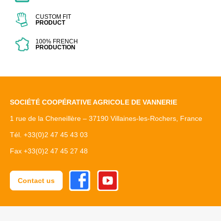
CUSTOM FIT
PRODUCT
100% FRENCH
PRODUCTION
SOCIÉTÉ COOPÉRATIVE AGRICOLE DE VANNERIE
1 rue de la Cheneillère – 37190 Villaines-les-Rochers, France
Tél. +33(0)2 47 45 43 03
Fax +33(0)2 47 45 27 48
Facebook
Youtube
Contact us