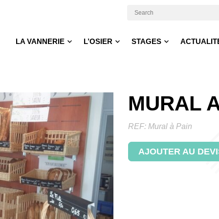
LA VANNERIE
L’OSIER
STAGES
ACTUALIT
MURAL A
REF:
Mural à Pain
AJOUTER AU DEVI