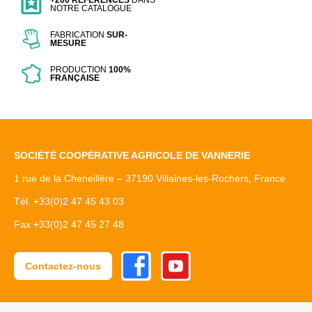
+200 RÉFÉRENCES
DANS
NOTRE CATALOGUE
FABRICATION
SUR-
MESURE
PRODUCTION
100%
FRANÇAISE
SOCIÉTÉ COOPÉRATIVE AGRICOLE DE VANNERIE
1 rue de la Cheneillère – 37190 Villaines-les-Rochers, France
Tél. +33(0)2 47 45 43 03
Fax +33(0)2 47 45 27 48
Facebook
Youtube
Contactez-nous