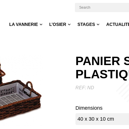
LA VANNERIE
L’OSIER
STAGES
ACTUALIT
PANIER 
PLASTI
REF:
ND
Dimensions