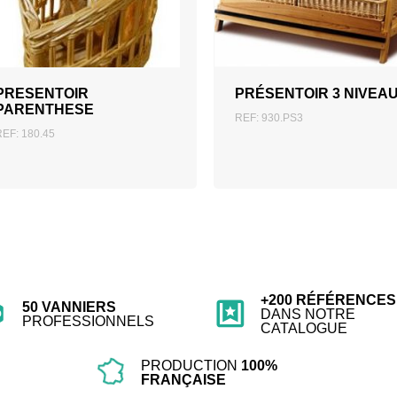
AJOUTER AU DEVIS
AJOUTER AU DEVIS
PRESENTOIR
PRÉSENTOIR 3 NIVEA
PARENTHESE
REF: 930.PS3
REF: 180.45
+200 RÉFÉRENCES
50 VANNIERS
DANS NOTRE
PROFESSIONNELS
CATALOGUE
PRODUCTION
100%
FRANÇAISE