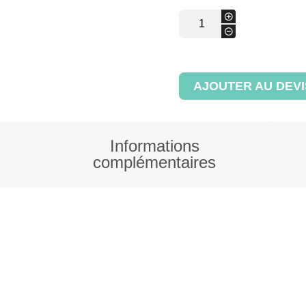
quantité
+
de
-
Panier
sur
bac
plastique
AJOUTER AU DEVI
Informations
complémentaires