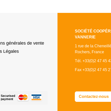
SOCIÉTÉ COOPÉR
VANNERIE
ons générales de vente
1 rue de la Cheneill
s Légales
Rochers, France
Tél. +33(0)2 47 45 4
Fax +33(0)2 47 45 2
Securised
Contactez-nous
payment