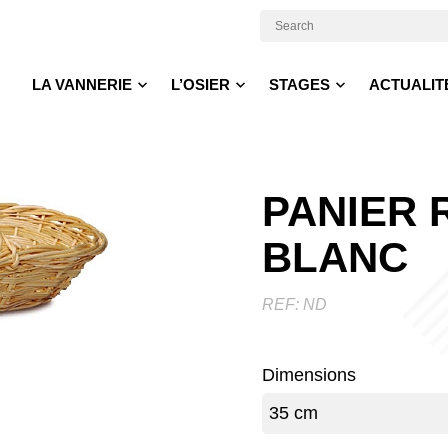
LA VANNERIE
L’OSIER
STAGES
ACTUALIT
PANIER 
BLANC
REF:
ND
Dimensions