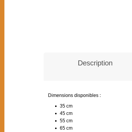
Description
Dimensions disponibles :
DESCRIPTION
35 cm
45 cm
55 cm
65 cm