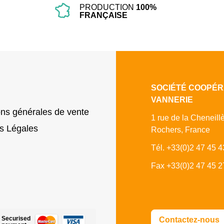
PRODUCTION
100%
FRANÇAISE
SOCIÉTÉ COOPÉR
VANNERIE
ons générales de vente
1 rue de la Cheneill
s Légales
Rochers, France
Tél. +33(0)2 47 45 4
Fax +33(0)2 47 45 2
Securised
Contactez-nous