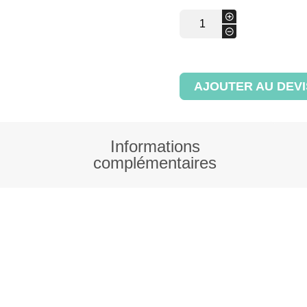
quantité
+
de
-
Panier
rustique
blanc
AJOUTER AU DEVI
Informations
complémentaires