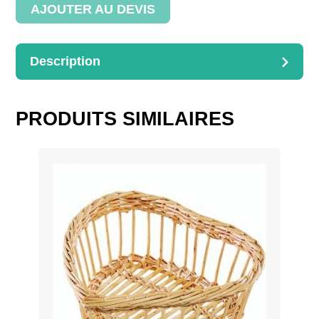
plateaux
AJOUTER AU DEVIS
Description
DESCRIPTION
3 plateaux 38 x 22 cm sur socle
PRODUITS SIMILAIRES
Dimensions : 40x60x20cm