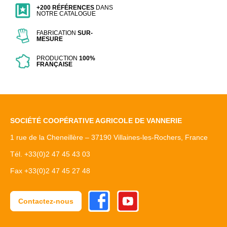
+200 RÉFÉRENCES
DANS
NOTRE CATALOGUE
FABRICATION
SUR-
MESURE
PRODUCTION
100%
FRANÇAISE
SOCIÉTÉ COOPÉRATIVE AGRICOLE DE VANNERIE
1 rue de la Cheneillère – 37190 Villaines-les-Rochers, France
Tél. +33(0)2 47 45 43 03
Fax +33(0)2 47 45 27 48
Facebook
Youtube
Contactez-nous