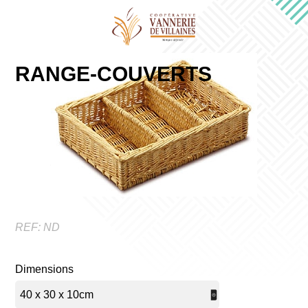
RANGE-COUVERTS
REF:
ND
Dimensions