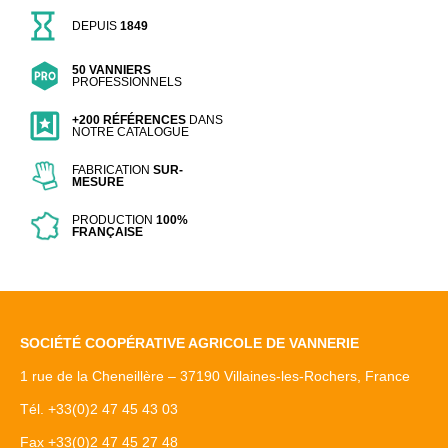
DEPUIS
1849
50 VANNIERS
PROFESSIONNELS
+200 RÉFÉRENCES
DANS
NOTRE CATALOGUE
FABRICATION
SUR-
MESURE
PRODUCTION
100%
FRANÇAISE
SOCIÉTÉ COOPÉRATIVE AGRICOLE DE VANNERIE
1 rue de la Cheneillère – 37190 Villaines-les-Rochers, France
Tél. +33(0)2 47 45 43 03
Fax +33(0)2 47 45 27 48