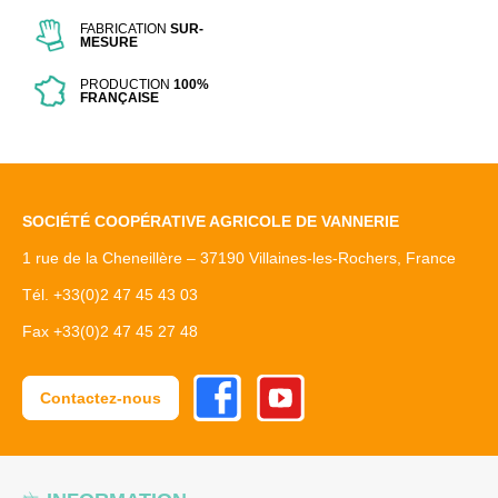
FABRICATION
SUR-
MESURE
PRODUCTION
100%
FRANÇAISE
SOCIÉTÉ COOPÉRATIVE AGRICOLE DE VANNERIE
1 rue de la Cheneillère – 37190 Villaines-les-Rochers, France
Tél. +33(0)2 47 45 43 03
Fax +33(0)2 47 45 27 48
Facebook
Youtube
Contactez-nous