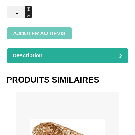
quantité
+
de
-
Corbeille
à
petites
baguettes
AJOUTER AU DEVIS
Description
DESCRIPTION
Dimensions : D.30H.35cm
PRODUITS SIMILAIRES