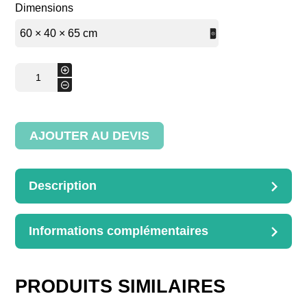
Dimensions
quantité
+
de
-
Panier
à
défourner
ovale
AJOUTER AU DEVIS
Description
DESCRIPTION
Avec roulettes
Informations complémentaires
INFORMATIONS
COMPLÉMENTAIRES
60 × 40 × 65 cm, 65 × 42 ×
PRODUITS SIMILAIRES
65 cm, 70 × 45 × 70 cm, 80
Dimensions