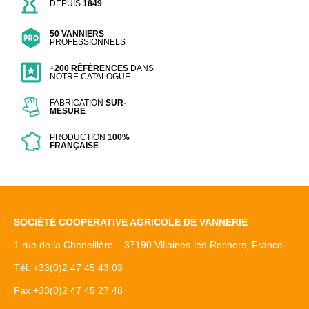
DEPUIS
1849
50 VANNIERS
PROFESSIONNELS
+200 RÉFÉRENCES
DANS
NOTRE CATALOGUE
FABRICATION
SUR-
MESURE
PRODUCTION
100%
FRANÇAISE
SOCIÉTÉ COOPÉRATIVE AGRICOLE DE VANNERIE
1 rue de la Cheneillère – 37190 Villaines-les-Rochers, France
Tél. +33(0)2 47 45 43 03
Fax +33(0)2 47 45 27 48