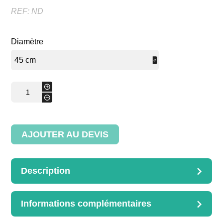
REF:
ND
Diamètre
quantité
+
de
-
Corbeille
à farine
entoilé
AJOUTER AU DEVIS
Description
DESCRIPTION
Corbeille à farine entoilée
Informations complémentaires
Diamètres disponibles :