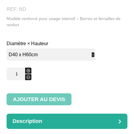
REF:
ND
Modèle renforcé pour usage intensif – Barres et ferrailles de
renfort
Diamètre × Hauteur
quantité
+
de
-
Claie
à porter
pour
manutention
AJOUTER AU DEVIS
Description
DESCRIPTION