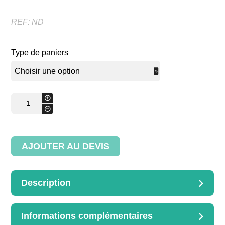
REF:
ND
Type de paniers
quantité
+
de
-
TRANSAL'PAIN
1
élément
AJOUTER AU DEVIS
Description
DESCRIPTION
Meuble en kit 5 niveaux aménagé
Informations complémentaires
Option avec panière:
2 corbeilles fd CP