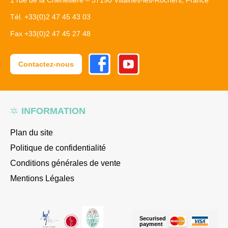
1 rue de la Cheneillère – 37190 Villaines-les-Rochers, France
Tél. +33(0)2 47 45 43 03
Fax +33(0)2 47 45 27 48
Facebook
Youtube
Contactez-nous
INFORMATION
Plan du site
Politique de confidentialité
Conditions générales de vente
Mentions Légales
Securised
payment