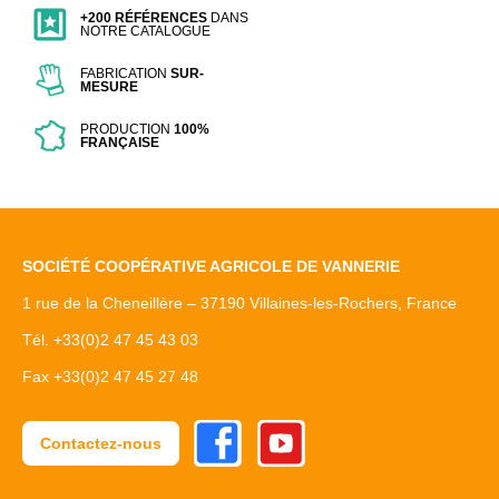
+200 RÉFÉRENCES
DANS
NOTRE CATALOGUE
FABRICATION
SUR-
MESURE
PRODUCTION
100%
FRANÇAISE
SOCIÉTÉ COOPÉRATIVE AGRICOLE DE VANNERIE
1 rue de la Cheneillère – 37190 Villaines-les-Rochers, France
Tél. +33(0)2 47 45 43 03
Fax +33(0)2 47 45 27 48
Facebook
Youtube
Contactez-nous