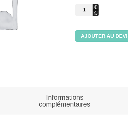
quantité
+
de
-
Banneton
couronne
Nu
AJOUTER AU DEVI
Informations
complémentaires