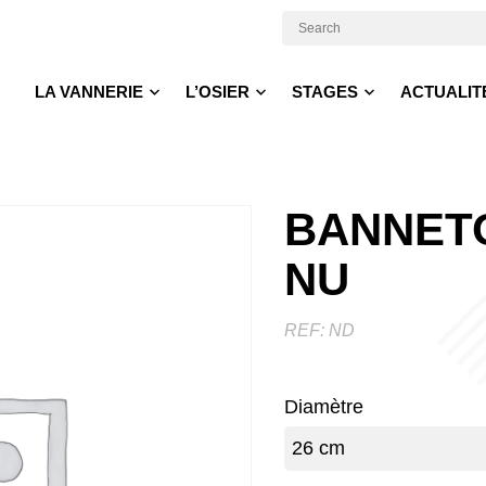
LA VANNERIE
L’OSIER
STAGES
ACTUALIT
BANNET
NU
REF:
ND
Diamètre