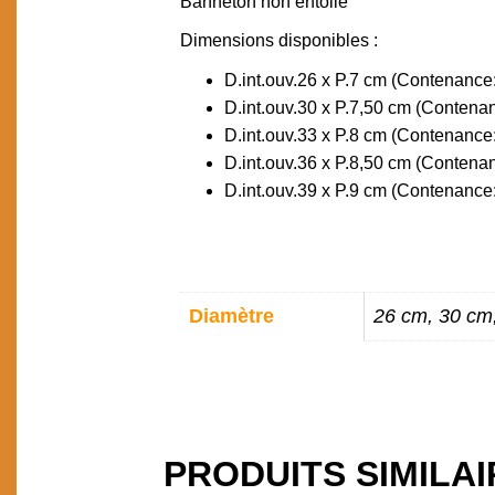
Banneton non entoilé
DESCRIPTION
Dimensions disponibles :
D.int.ouv.26 x P.7 cm (Contenance
D.int.ouv.30 x P.7,50 cm (Contena
D.int.ouv.33 x P.8 cm (Contenance: 
D.int.ouv.36 x P.8,50 cm (Contenanc
D.int.ouv.39 x P.9 cm (Contenance: 
INFORMATIONS
Diamètre
26 cm, 30 cm
COMPLÉMENTAIR
PRODUITS SIMILA