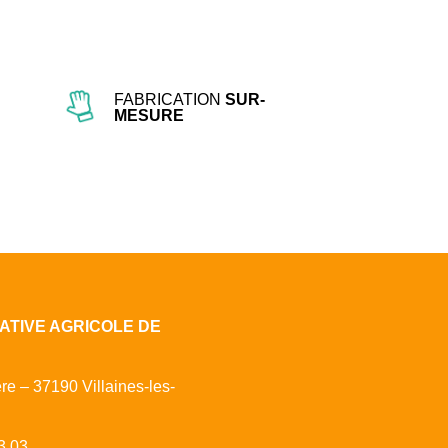
FABRICATION
SUR-
MESURE
ATIVE AGRICOLE DE
ère – 37190 Villaines-les-
3 03