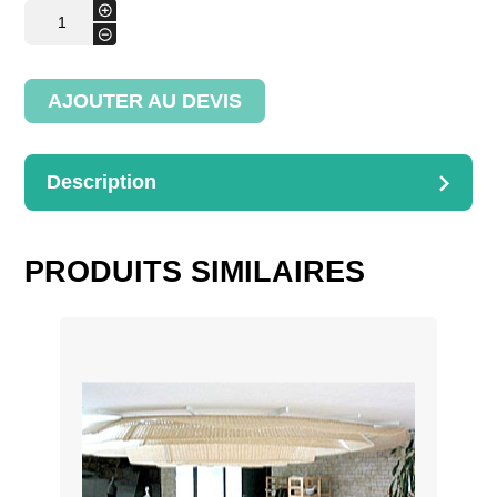
quantité
+
de
-
Berceau
enfant
AJOUTER AU DEVIS
Description
DESCRIPTION
Roues ordinaires
PRODUITS SIMILAIRES
Dimensions : 100x50cm