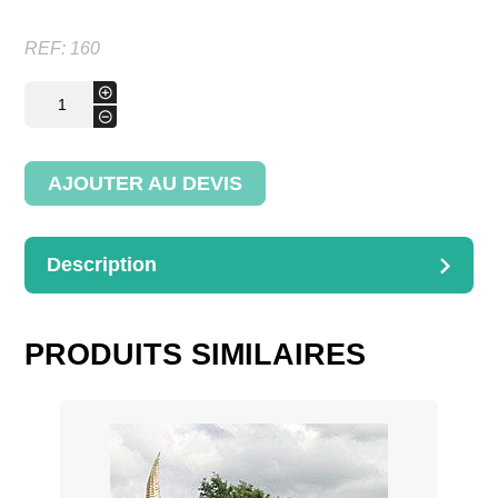
REF:
160
quantité
+
de
-
Bar
Portatif
AJOUTER AU DEVIS
Description
DESCRIPTION
Avec claie 4 bouteilles
PRODUITS SIMILAIRES
Dimensions : D.30H.80cm