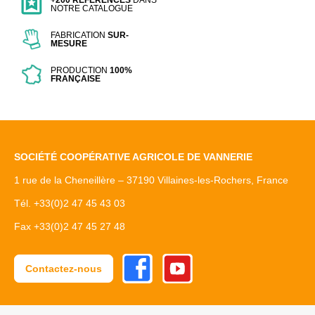
+200 RÉFÉRENCES
DANS
NOTRE CATALOGUE
FABRICATION
SUR-
MESURE
PRODUCTION
100%
FRANÇAISE
SOCIÉTÉ COOPÉRATIVE AGRICOLE DE VANNERIE
1 rue de la Cheneillère – 37190 Villaines-les-Rochers, France
Tél. +33(0)2 47 45 43 03
Fax +33(0)2 47 45 27 48
Facebook
Youtube
Contactez-nous