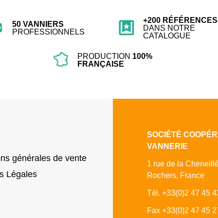
+200 RÉFÉRENCES
50 VANNIERS
DANS NOTRE
PROFESSIONNELS
CATALOGUE
PRODUCTION
100%
FRANÇAISE
SOCIÉTÉ COOPÉR
VANNERIE
ons générales de vente
1 rue de la Cheneill
s Légales
Rochers, France
Tél. +33(0)2 47 45 4
Fax +33(0)2 47 45 2