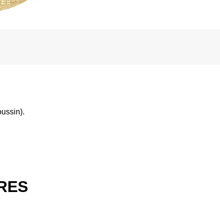
oussin).
IRES