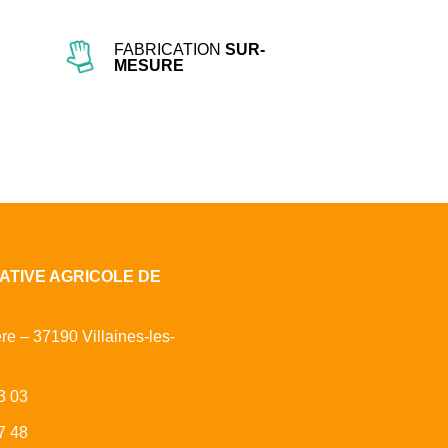
FABRICATION
SUR-
MESURE
ATIVE AGRICOLE DE
ère – 37190 Villaines-les-
3 03
7 48