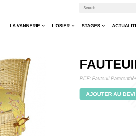
LA VANNERIE
L’OSIER
STAGES
ACTUALIT
FAUTEUI
REF:
Fauteuil Parerenthè
AJOUTER AU DEVI