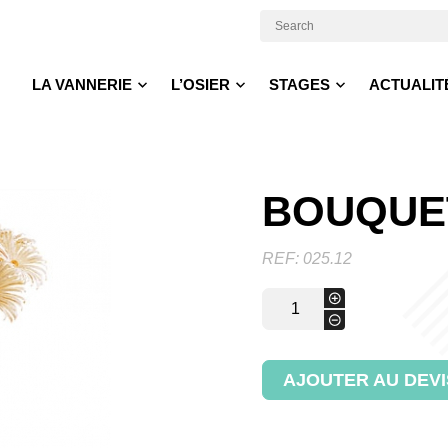
LA VANNERIE
L’OSIER
STAGES
ACTUALIT
BOUQUET
REF:
025.12
quantité
+
de
-
Bouquet
10
fleurs
AJOUTER AU DEVI