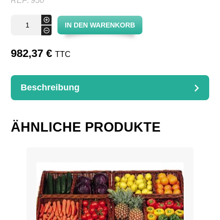
REF:
950
Furniture
+
IN DEN WARENKORB
"Prairal"
-
fruits
and
vegetables
982,37
€
TTC
Menge
Beschreibung
BESCHREIBUNG
Adjustable height, fittings : see our réf. 735 – 738 – 750 et
758
ÄHNLICHE PRODUKTE
125 x 110 x 70/165 cm