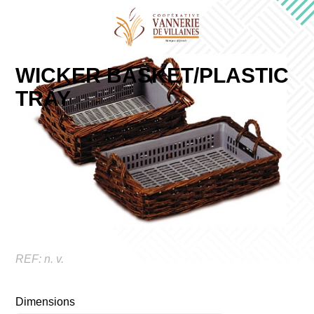
WICKER BASKET/PLASTIC
TRAY
REF:
n. v.
Dimensions