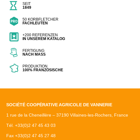
SEIT
1849
50 KORBFLETCHER
FACHLEUTEN
+200 REFERENZEN
IN UNSEREM KATALOG
FERTIGUNG
NACH MASS
PRODUKTION
100% FRANZÖSISCHE
SOCIÉTÉ COOPÉRATIVE AGRICOLE DE VANNERIE
1 rue de la Cheneillère – 37190 Villaines-les-Rochers, France
Tél. +33(0)2 47 45 43 03
Fax +33(0)2 47 45 27 48