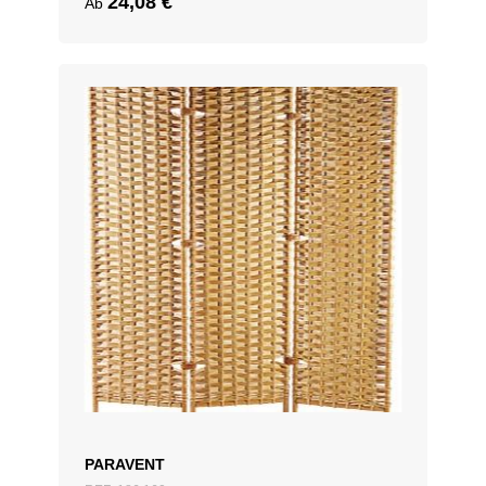
24,08
€
Ab
PARAVENT