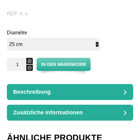
REF:
n. v.
Diamètre
Käseglocke
+
IN DEN WARENKORB
und
-
Tablett
Menge
Beschreibung
BESCHREIBUNG
Käseglocke und Tablett
Zusätzliche Informationen
D. 25 cm
ZUSÄTZLICHE
INFORMATIONEN
Diamètre
ÄHNLICHE PRODUKTE