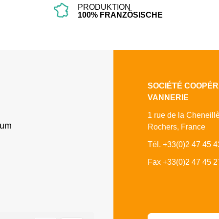
PRODUKTION
100% FRANZÖSISCHE
SOCIÉTÉ COOPÉR
VANNERIE
1 rue de la Cheneill
sum
Rochers, France
Tél. +33(0)2 47 45 4
Fax +33(0)2 47 45 2