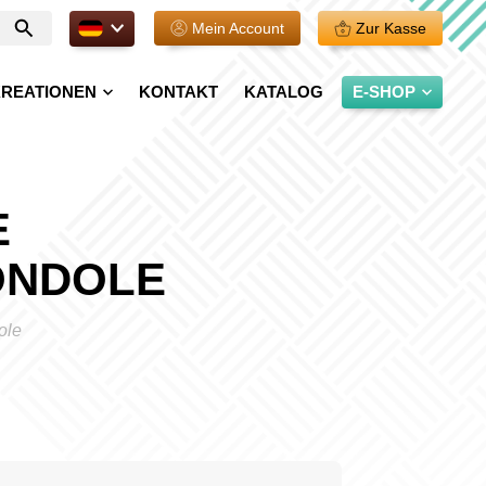
DE.
Mein Account
Zur Kasse
Geben
Sie
Ihre
REATIONEN
KONTAKT
KATALOG
E-SHOP
Suche
ein
E
ONDOLE
ole