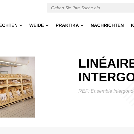
ECHTEN
WEIDE
PRAKTIKA
NACHRICHTEN
K
LINÉAIR
INTERG
REF:
Ensemble Intergond