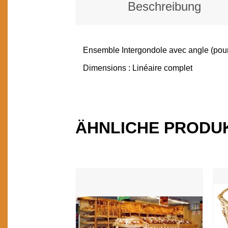
Beschreibung
Ensemble Intergondole avec angle (pour 
BESCHREIBUNG
Dimensions : Linéaire complet
ÄHNLICHE PRODU