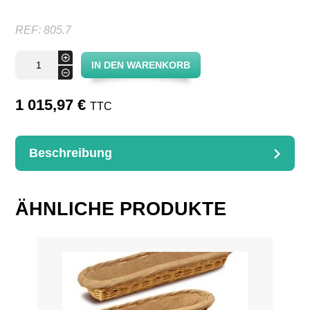
REF:
805.7
Verkaufsständer
+
IN DEN WARENKORB
mit
-
7
Körben
Menge
1 015,97
€
TTC
Beschreibung
BESCHREIBUNG
7 Körben
ÄHNLICHE PRODUKTE
D. 45 P. 13 H. 130 Encombrement 90 cm