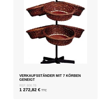
VERKAUFSSTÄNDER MIT 7 KÖRBEN
GENEIGT
REF: 806.7B
1 272,82
€
TTC