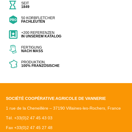
SEIT
1849
50 KORBFLETCHER
FACHLEUTEN
+200 REFERENZEN
IN UNSEREM KATALOG
FERTIGUNG
NACH MASS
PRODUKTION
100% FRANZÖSISCHE
SOCIÉTÉ COOPÉRATIVE AGRICOLE DE VANNERIE
1 rue de la Cheneillère – 37190 Villaines-les-Rochers, France
Tél. +33(0)2 47 45 43 03
Fax +33(0)2 47 45 27 48