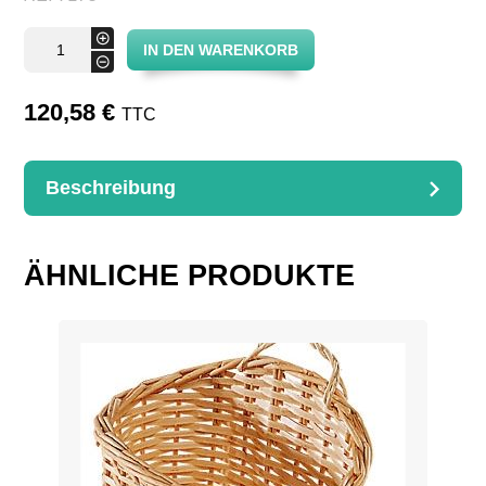
Panier
+
IN DEN WARENKORB
rectangle
-
6
bouteilles
Menge
120,58
€
TTC
Beschreibung
BESCHREIBUNG
Panier rectangulaire pour 6 bouteilles
ÄHNLICHE PRODUKTE
Dimensions : 6cases