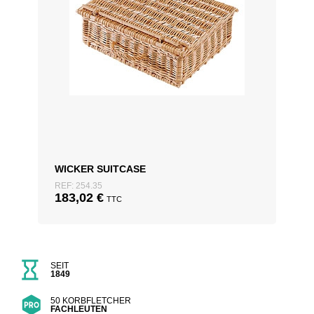
WICKER SUITCASE
REF: 254.35
183,02
€
TTC
SEIT
1849
50 KORBFLETCHER
FACHLEUTEN