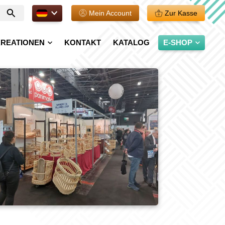
DE.
Mein Account
Zur Kasse
Geben
Sie
Ihre
REATIONEN
KONTAKT
KATALOG
E-SHOP
Suche
ein