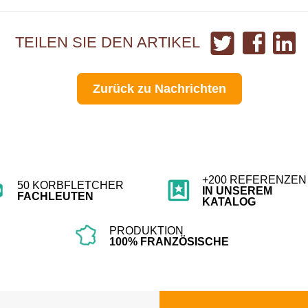
Auf
Auf
Auf
TEILEN SIE DEN ARTIKEL
Twitter
Facebook
Link
teilen
teilen
teil
Zurück zu Nachrichten
+200 REFERENZEN
50 KORBFLETCHER
IN UNSEREM
FACHLEUTEN
KATALOG
PRODUKTION
100% FRANZÖSISCHE