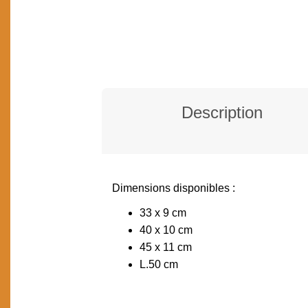
Description
Dimensions disponibles :
DESCRIPTION
33 x 9 cm
40 x 10 cm
45 x 11 cm
L.50 cm