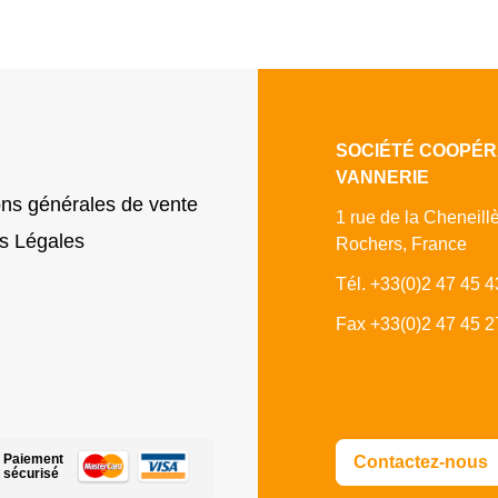
SOCIÉTÉ COOPÉR
VANNERIE
ons générales de vente
1 rue de la Cheneill
s Légales
Rochers, France
Tél. +33(0)2 47 45 4
Fax +33(0)2 47 45 2
Paiement
Contactez-nous
sécurisé