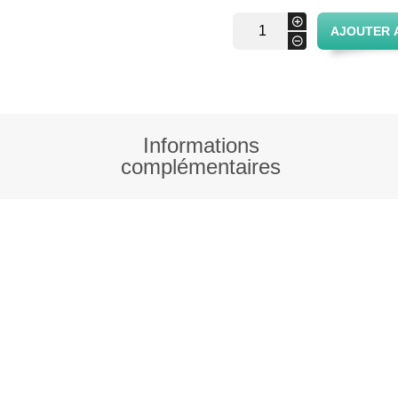
quantité
+
AJOUTER 
de
-
Panier
à beurre
à jours
Informations
complémentaires