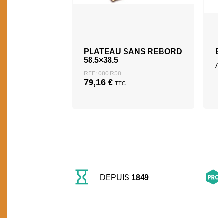
PLATEAU SANS REBORD
58.5×38.5
REF: 080.R58
79,16
€
TTC
DEPUIS
1849