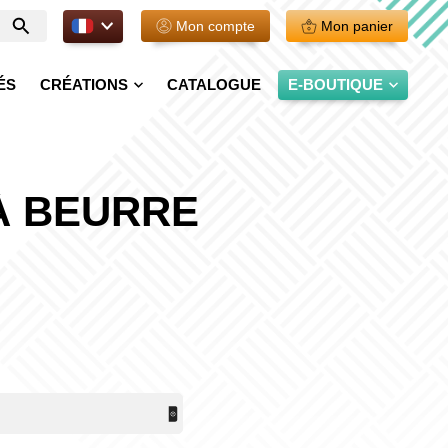
FR.
Mon compte
Mon panier
Entrer
votre
recherche
ÉS
CRÉATIONS
CATALOGUE
E-BOUTIQUE
À BEURRE