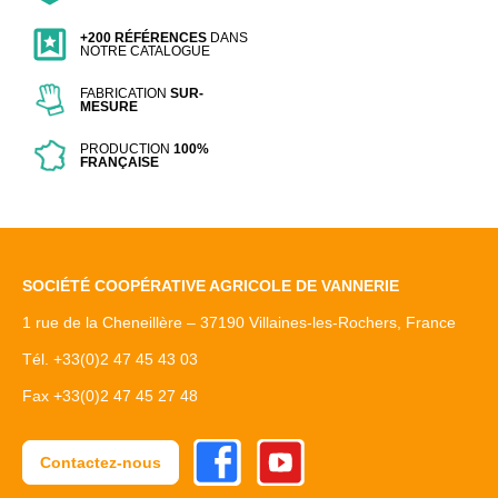
+200 RÉFÉRENCES
DANS
NOTRE CATALOGUE
FABRICATION
SUR-
MESURE
PRODUCTION
100%
FRANÇAISE
SOCIÉTÉ COOPÉRATIVE AGRICOLE DE VANNERIE
1 rue de la Cheneillère – 37190 Villaines-les-Rochers, France
Tél. +33(0)2 47 45 43 03
Fax +33(0)2 47 45 27 48
Facebook
Youtube
Contactez-nous