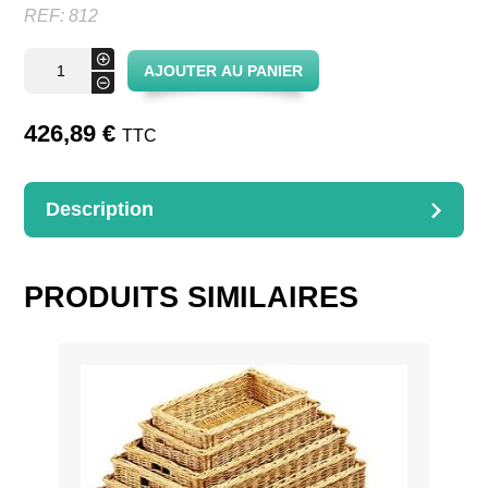
REF:
812
quantité
+
AJOUTER AU PANIER
de
-
Corbeille
2
plateaux
426,89
€
TTC
Description
DESCRIPTION
Dimensions : 45x50x10x50cm
PRODUITS SIMILAIRES