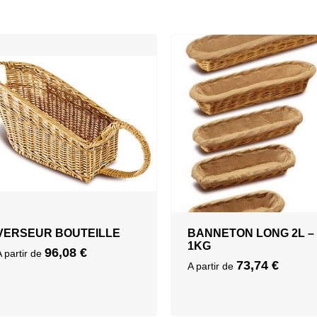
VERSEUR BOUTEILLE
BANNETON LONG 2L –
1KG
96,08
€
A partir de
73,74
€
A partir de