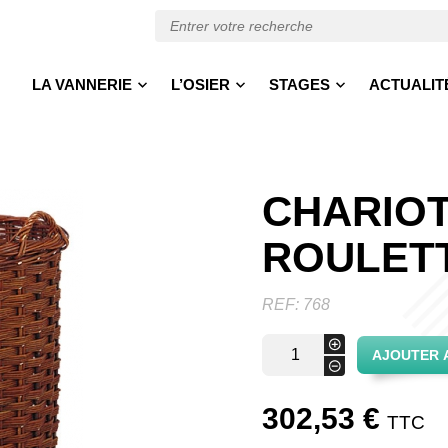
LA VANNERIE
L’OSIER
STAGES
ACTUALIT
CHARIOT
ROULET
REF:
768
quantité
+
AJOUTER 
de
-
Chariot
brut
302,53
€
sur
TTC
roulettes