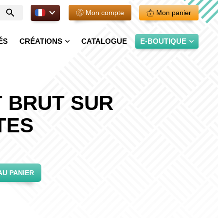
FR.
Mon compte
Mon panier
Entrer
votre
recherche
ÉS
CRÉATIONS
CATALOGUE
E-BOUTIQUE
 BRUT SUR
TES
AU PANIER