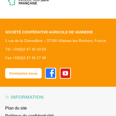
PRODUCTION
100%
FRANÇAISE
SOCIÉTÉ COOPÉRATIVE AGRICOLE DE VANNERIE
1 rue de la Cheneillère – 37190 Villaines-les-Rochers, France
Tél. +33(0)2 47 45 43 03
Fax +33(0)2 47 45 27 48
Facebook
Youtube
Contactez-nous
INFORMATION
Plan du site
Politique de confidentialité