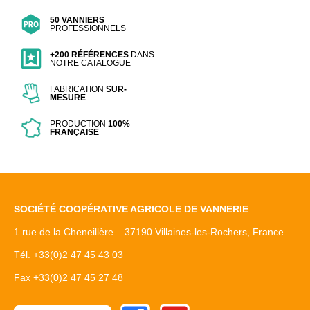
50 VANNIERS
PROFESSIONNELS
+200 RÉFÉRENCES
DANS
NOTRE CATALOGUE
FABRICATION
SUR-
MESURE
PRODUCTION
100%
FRANÇAISE
SOCIÉTÉ COOPÉRATIVE AGRICOLE DE VANNERIE
1 rue de la Cheneillère – 37190 Villaines-les-Rochers, France
Tél. +33(0)2 47 45 43 03
Fax +33(0)2 47 45 27 48
Facebook
Youtube