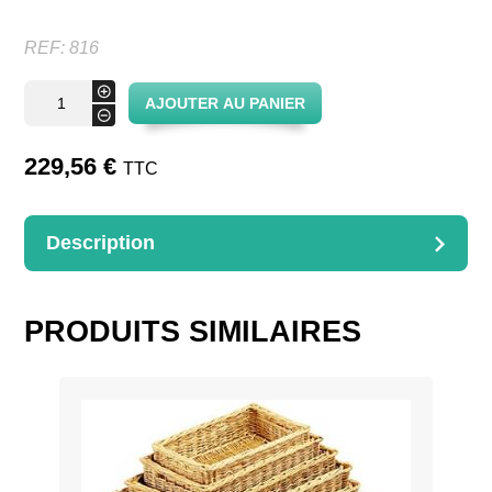
REF:
816
quantité
+
AJOUTER AU PANIER
de
-
Corbeille
TRIPTYQUE
229,56
€
TTC
Description
DESCRIPTION
Présentoir TRYPTIQUE réalisé avec 3 corbeilles osier
ajouré.
PRODUITS SIMILAIRES
Dimensions : D.21/23/26