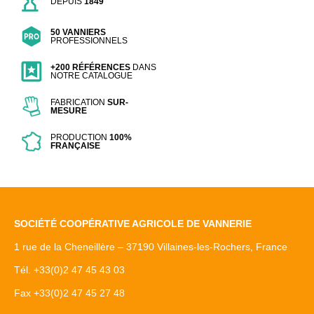
DEPUIS
1849
50 VANNIERS
PROFESSIONNELS
+200 RÉFÉRENCES
DANS
NOTRE CATALOGUE
FABRICATION
SUR-
MESURE
PRODUCTION
100%
FRANÇAISE
SOCIÉTÉ COOPÉRATIVE AGRICOLE DE VANNERIE
1 rue de la Cheneillère – 37190 Villaines-les-Rochers, France
Tél. +33(0)2 47 45 43 03
Fax +33(0)2 47 45 27 48