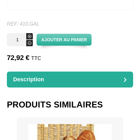
REF:
410.GAL
quantité
+
AJOUTER AU PANIER
de
-
Roulettes
72,92
€
TTC
Description
DESCRIPTION
Roulettes pivotantes pour références 410 et 411
PRODUITS SIMILAIRES
Dimensions : D.6/H.10