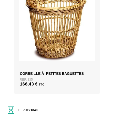
CORBEILLE À PETITES BAGUETTES
REF: 335
166,43
€
TTC
DEPUIS
1849