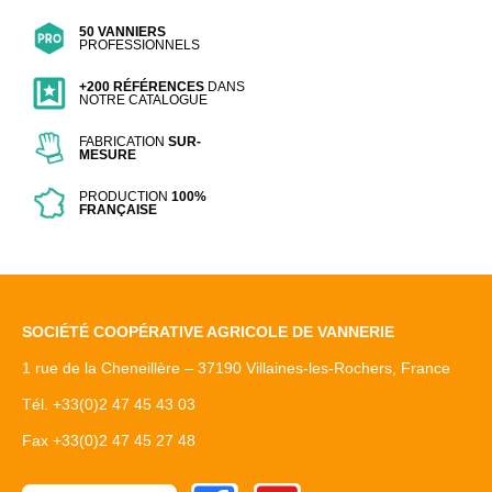
50 VANNIERS
PROFESSIONNELS
+200 RÉFÉRENCES
DANS
NOTRE CATALOGUE
FABRICATION
SUR-
MESURE
PRODUCTION
100%
FRANÇAISE
SOCIÉTÉ COOPÉRATIVE AGRICOLE DE VANNERIE
1 rue de la Cheneillère – 37190 Villaines-les-Rochers, France
Tél. +33(0)2 47 45 43 03
Fax +33(0)2 47 45 27 48
Facebook
Youtube