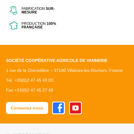
FABRICATION
SUR-
MESURE
PRODUCTION
100%
FRANÇAISE
SOCIÉTÉ COOPÉRATIVE AGRICOLE DE VANNERIE
1 rue de la Cheneillère – 37190 Villaines-les-Rochers, France
Tél. +33(0)2 47 45 43 03
Fax +33(0)2 47 45 27 48
Facebook
Youtube
Contactez-nous