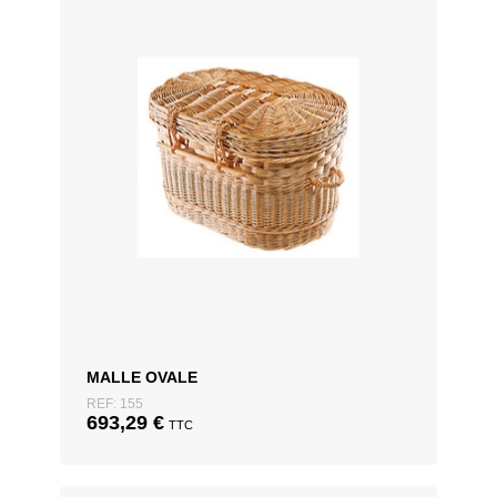
Osier blanc, Osier brut
MALLE OVALE
REF: 155
693,29
€
TTC