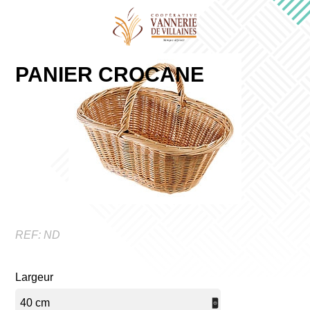
PANIER CROCANE
REF:
ND
Largeur