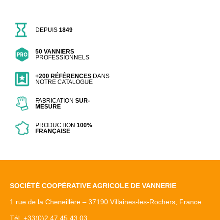
DEPUIS
1849
50 VANNIERS
PROFESSIONNELS
+200 RÉFÉRENCES
DANS
NOTRE CATALOGUE
FABRICATION
SUR-
MESURE
PRODUCTION
100%
FRANÇAISE
SOCIÉTÉ COOPÉRATIVE AGRICOLE DE VANNERIE
1 rue de la Cheneillère – 37190 Villaines-les-Rochers, France
Tél. +33(0)2 47 45 43 03