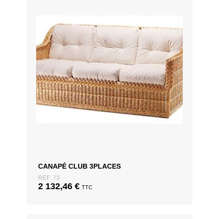
60 x 22 cm
Osier blanc, Osier brut
65 x 22cm
Coloris disponibles :
Osier blanc (osier décortiqué et sans teinture)
Osier brut
CANAPÉ CLUB 3PLACES
REF: 73
2 132,46
€
TTC