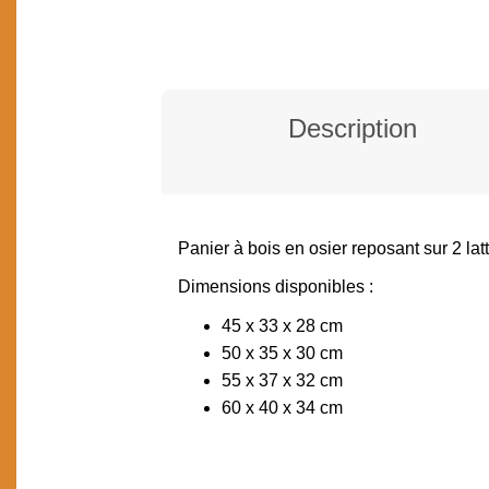
Description
Panier à bois en osier reposant sur 2 lat
DESCRIPTION
Dimensions disponibles :
45 x 33 x 28 cm
50 x 35 x 30 cm
55 x 37 x 32 cm
60 x 40 x 34 cm