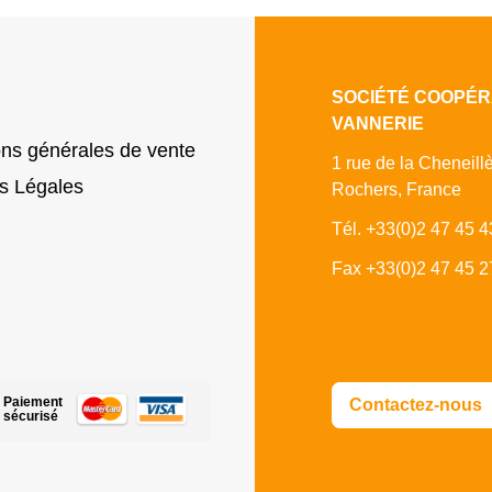
SOCIÉTÉ COOPÉR
VANNERIE
ons générales de vente
1 rue de la Cheneill
s Légales
Rochers, France
Tél. +33(0)2 47 45 4
Fax +33(0)2 47 45 2
Paiement
Contactez-nous
sécurisé