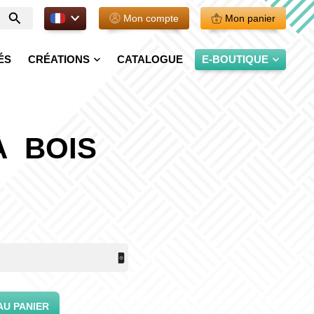
FR.
Mon compte
Mon panier
Entrer
votre
recherche
ÉS
CRÉATIONS
CATALOGUE
E-BOUTIQUE
À BOIS
AU PANIER