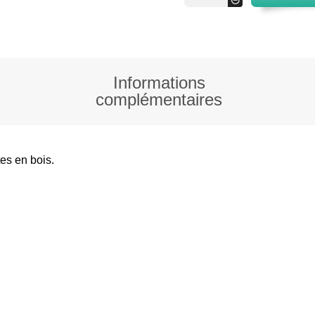
Panier
à
bois
Informations
complémentaires
tes en bois.