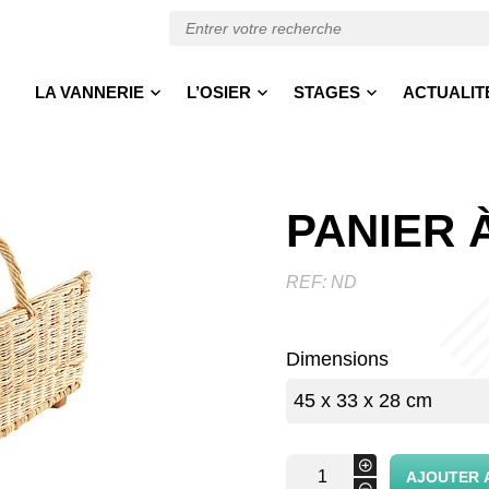
LA VANNERIE
L’OSIER
STAGES
ACTUALIT
PANIER 
REF:
ND
Dimensions
quantité
+
AJOUTER 
de
-