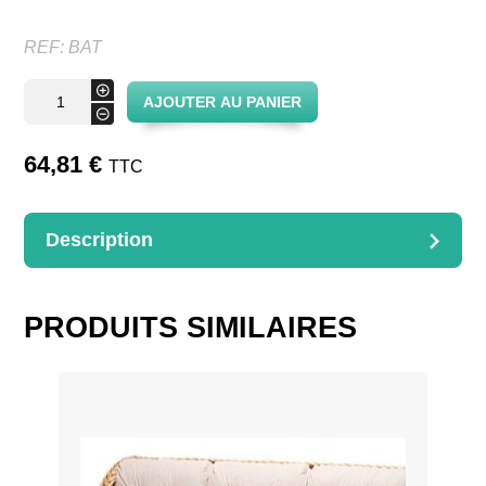
REF:
BAT
quantité
+
AJOUTER AU PANIER
de
-
BATTE
DE
VANNIER
64,81
€
TTC
Description
DESCRIPTION
Batte en métal lourd pour tasser l’osier
PRODUITS SIMILAIRES
Dimensions : 27cm