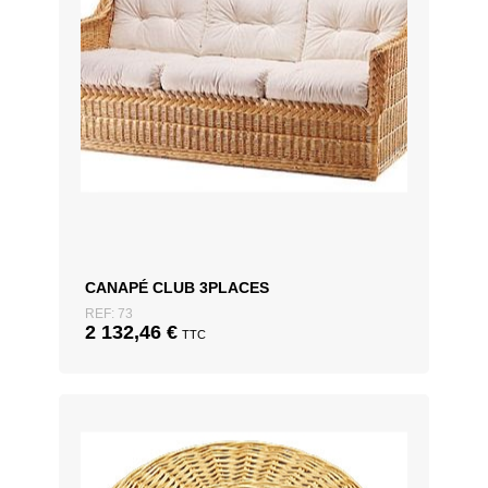
CANAPÉ CLUB 3PLACES
REF: 73
2 132,46
€
TTC