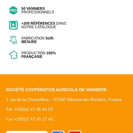
50 VANNIERS
PROFESSIONNELS
+200 RÉFÉRENCES
DANS
NOTRE CATALOGUE
FABRICATION
SUR-
MESURE
PRODUCTION
100%
FRANÇAISE
SOCIÉTÉ COOPÉRATIVE AGRICOLE DE VANNERIE
1 rue de la Cheneillère – 37190 Villaines-les-Rochers, France
Tél. +33(0)2 47 45 43 03
Fax +33(0)2 47 45 27 48
Facebook
Youtube