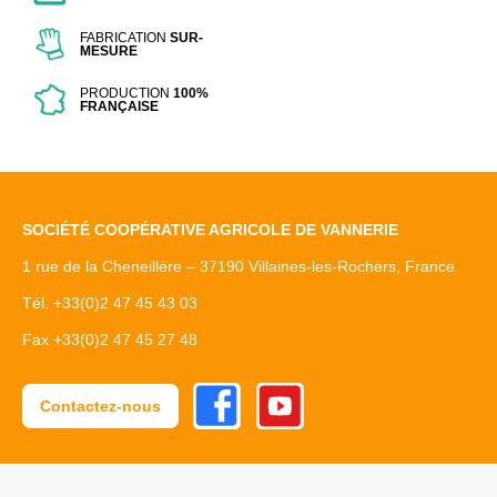
FABRICATION
SUR-
MESURE
PRODUCTION
100%
FRANÇAISE
SOCIÉTÉ COOPÉRATIVE AGRICOLE DE VANNERIE
1 rue de la Cheneillère – 37190 Villaines-les-Rochers, France
Tél. +33(0)2 47 45 43 03
Fax +33(0)2 47 45 27 48
Facebook
Youtube
Contactez-nous