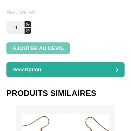
REF:
186.160
quantité
+
de
-
Paravent
AJOUTER AU DEVIS
Description
DESCRIPTION
Nombre d’éléments à préciser
PRODUITS SIMILAIRES
Dimensions : H.160cml’élémentL.50cm